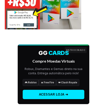
PATROCINADO
GG
CARDS
Compre Moedas Virtuais
Robux, Diamantes e Gemas direto na sua
conta. Entrega automática pelo nick!
🎮 Roblox
🔥 Free Fire
👑 Clash Royale
ACESSAR LOJA ➔