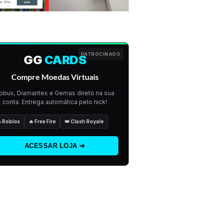
PATROCINADO
GG
CARDS
Compre Moedas Virtuais
obux, Diamantes e Gemas direto na sua
conta. Entrega automática pelo nick!
 Roblox
🔥 Free Fire
👑 Clash Royale
ACESSAR LOJA ➔