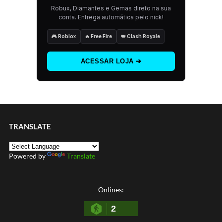
Robux, Diamantes e Gemas direto na sua
conta. Entrega automática pelo nick!
🎮 Roblox
🔥 Free Fire
👑 Clash Royale
ACESSAR LOJA ➔
TRANSLATE
Powered by
Translate
Onlines:
2