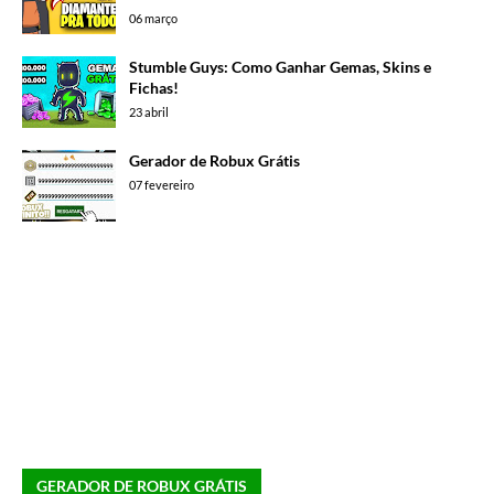
06 março
Stumble Guys: Como Ganhar Gemas, Skins e
Fichas!
23 abril
Gerador de Robux Grátis
07 fevereiro
GERADOR DE ROBUX GRÁTIS