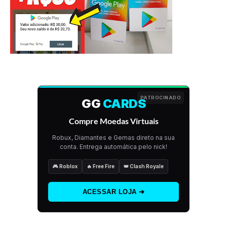
PATROCINADO
GG
CARDS
Compre Moedas Virtuais
Robux, Diamantes e Gemas direto na sua
conta. Entrega automática pelo nick!
🎮 Roblox
🔥 Free Fire
👑 Clash Royale
ACESSAR LOJA ➔