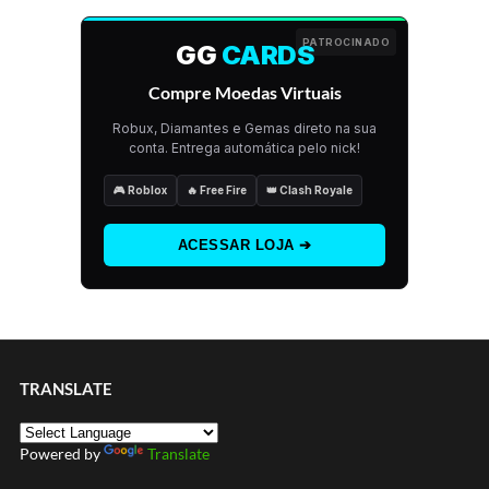
PATROCINADO
GG
CARDS
Compre Moedas Virtuais
Robux, Diamantes e Gemas direto na sua
conta. Entrega automática pelo nick!
🎮 Roblox
🔥 Free Fire
👑 Clash Royale
ACESSAR LOJA ➔
TRANSLATE
Powered by
Translate