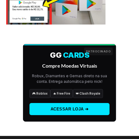
PATROCINADO
GG
CARDS
Compre Moedas Virtuais
Robux, Diamantes e Gemas direto na sua
conta. Entrega automática pelo nick!
🎮 Roblox
🔥 Free Fire
👑 Clash Royale
ACESSAR LOJA ➔