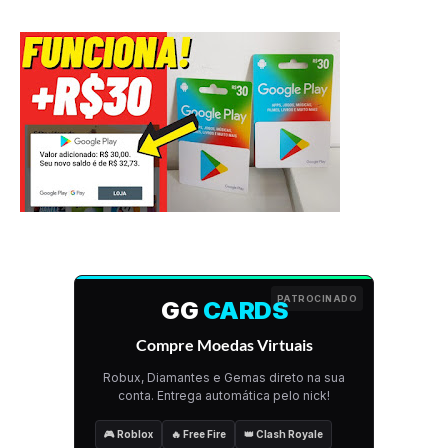
PATROCINADO
GG
CARDS
Compre Moedas Virtuais
Robux, Diamantes e Gemas direto na sua
conta. Entrega automática pelo nick!
🎮 Roblox
🔥 Free Fire
👑 Clash Royale