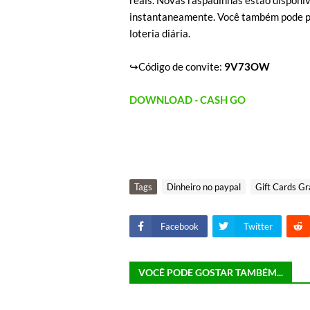
reais. Novas raspadinhas estão disponí
instantaneamente. Você também pode part
loteria diária.
↪Código de convite:
9V73OW
DOWNLOAD - CASH GO
Tags
Dinheiro no paypal
Gift Cards Gr
Facebook
Twitter
VOCÊ PODE GOSTAR TAMBÉM...