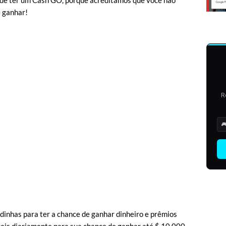
 de ter um Cash GO, porque acreditamos que você não
e ganhar!
R

adinhas para ter a chance de ganhar dinheiro e prêmios