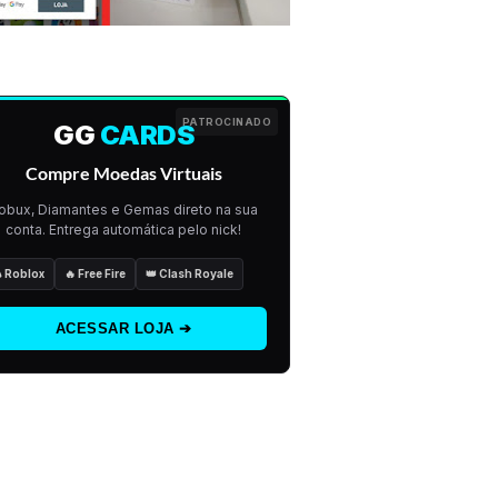
PATROCINADO
GG
CARDS
Compre Moedas Virtuais
obux, Diamantes e Gemas direto na sua
conta. Entrega automática pelo nick!
 Roblox
🔥 Free Fire
👑 Clash Royale
ACESSAR LOJA ➔