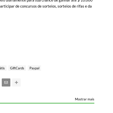
veis diariamente para sua chance de ganhar até $ 10.000
icipar de concursos de sorteios, sorteios de rifas e da
átis
GiftCards
Paypal
Mostrar mais