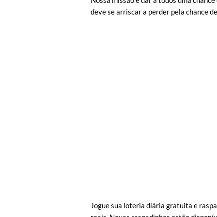
Nossa missão é dar a todos uma chance
deve se arriscar a perder pela chance d
Jogue sua loteria diária gratuita e rasp