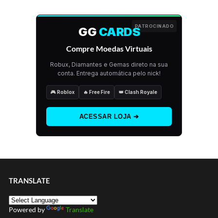
PATROCINADO
GG
CARDS
Compre Moedas Virtuais
Robux, Diamantes e Gemas direto na sua
conta. Entrega automática pelo nick!
🎮 Roblox
🔥 Free Fire
👑 Clash Royale
ACESSAR LOJA ➔
TRANSLATE
Powered by
Translate