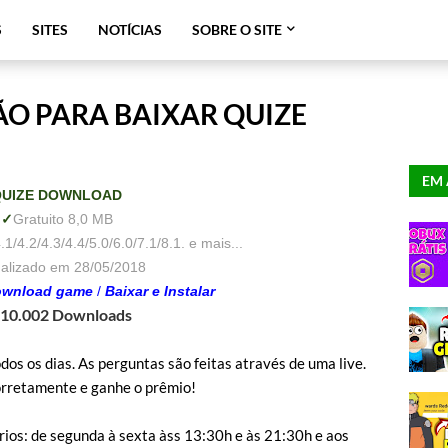
S
SITES
NOTÍCIAS
SOBRE O SITE
O PARA BAIXAR QUIZE
EM 
QUIZE DOWNLOAD
✓
Gratuito
8
,0 MB
1/4.2/4.3/4.4/5.0/6.0/7.1/8.1. e mais...
ualizado em 28/05/2018
wnload game
/
Baixar e Instalar
10.002 Downloads
s os dias. As perguntas são feitas através de uma live.
rretamente e ganhe o prêmio!
os: de segunda à sexta àss 13:30h e às 21:30h e aos