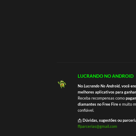
LUCRANDO NO ANDROID
No
Lucrando No Android
, você en
melhores aplicativos para ganhar
Receba recompensas como
pagam
diamantes no Free Fire
e muito m
confiável.
📩
Dúvidas, sugestões ou parceri
ffparcerias@gmail.com