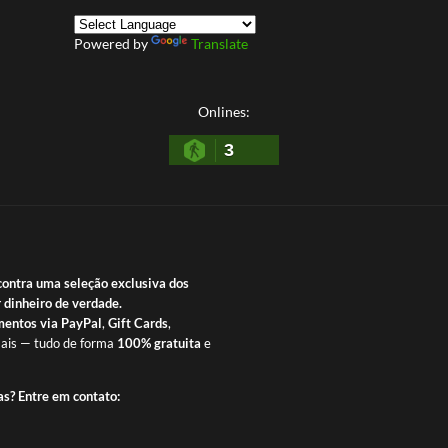
Powered by
Translate
Onlines:
3
contra uma seleção exclusiva dos
 dinheiro de verdade.
entos via PayPal
,
Gift Cards
,
ais — tudo de forma
100% gratuita
e
as? Entre em contato: