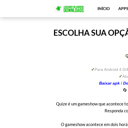
INÍCIO
APP
ESCOLHA SUA OPÇÃ
✓
Para Android 4.0/4.
✓
At
Baixar apk
/
Do
🔄
Quize é um gameshow que acontece todo
Responda co
O gameshow acontece em dois horári