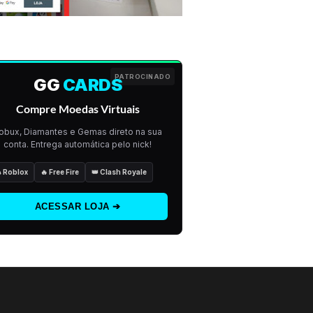
PATROCINADO
GG
CARDS
Compre Moedas Virtuais
obux, Diamantes e Gemas direto na sua
conta. Entrega automática pelo nick!
 Roblox
🔥 Free Fire
👑 Clash Royale
ACESSAR LOJA ➔