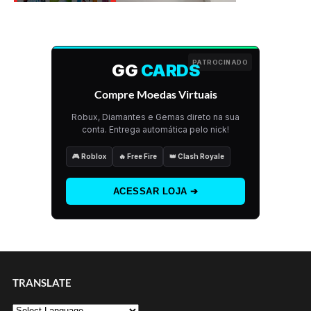
PATROCINADO
GG
CARDS
Compre Moedas Virtuais
Robux, Diamantes e Gemas direto na sua
conta. Entrega automática pelo nick!
🎮 Roblox
🔥 Free Fire
👑 Clash Royale
ACESSAR LOJA ➔
TRANSLATE