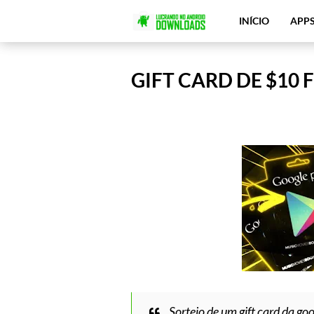
INÍCIO
APP
GIFT CARD DE $10 
Sorteio de um gift card da go