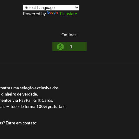
Powered by
Translate
Onlines:
1
contra uma seleção exclusiva dos
 dinheiro de verdade.
entos via PayPal
,
Gift Cards
,
ais — tudo de forma
100% gratuita
e
as? Entre em contato: