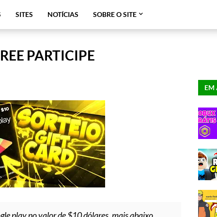
S
SITES
NOTÍCIAS
SOBRE O SITE
FREE PARTICIPE
EM 
ogle play no valor de $10 dólares, mais abaixo