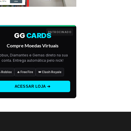
PATROCINADO
GG
CARDS
Compre Moedas Virtuais
obux, Diamantes e Gemas direto na sua
conta. Entrega automática pelo nick!
 Roblox
🔥 Free Fire
👑 Clash Royale
ACESSAR LOJA ➔