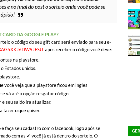
s e no final do post o sorteio onde você pode se
 rápido!
T CARD DA GOOGLE PLAY?
teio o código do seu gift card será enviado para seu e-
3AG5XKJ6DW9JFSU
apos receber o código você deve:
contas na playstore.
o Estados unidos.
playstore.
e você veja que a playstore ficou em ingles
e e vá até a opção resgatar código
e seu saldo ira atualizar.
a fazer o que quiser.
o e faça seu cadastro com o facebook, logo após se
GER
rmado com as ✔ você já está dentro do sorteio. O