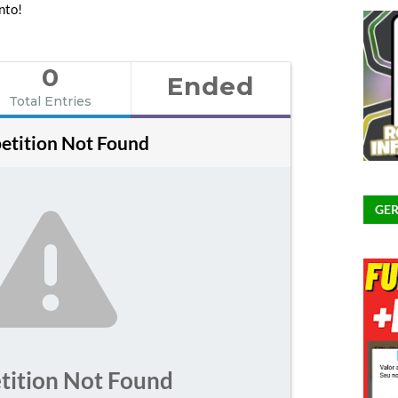
nto!
0
Ended
Total Entries
tition Not Found
GER
ition Not Found