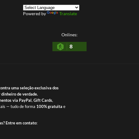
Powered by
Translate
Onlines:
8
contra uma seleção exclusiva dos
 dinheiro de verdade.
entos via PayPal
,
Gift Cards
,
ais — tudo de forma
100% gratuita
e
as? Entre em contato: