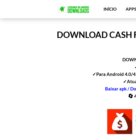
INÍCIO
APP
DOWNLOAD CASH F
DOWNL
✓Para Android 4.0/4.1
✓Atua
Baixar apk / D
🔄 