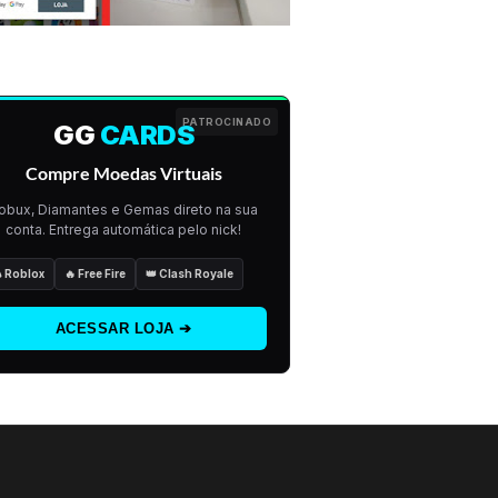
PATROCINADO
GG
CARDS
Compre Moedas Virtuais
obux, Diamantes e Gemas direto na sua
conta. Entrega automática pelo nick!
 Roblox
🔥 Free Fire
👑 Clash Royale
ACESSAR LOJA ➔