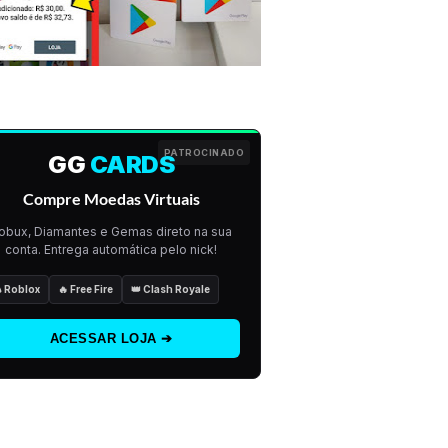
PATROCINADO
GG
CARDS
Compre Moedas Virtuais
obux, Diamantes e Gemas direto na sua
conta. Entrega automática pelo nick!
 Roblox
🔥 Free Fire
👑 Clash Royale
ACESSAR LOJA ➔