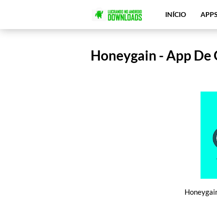
INÍCIO
APP
Honeygain - App De 
Honeygai