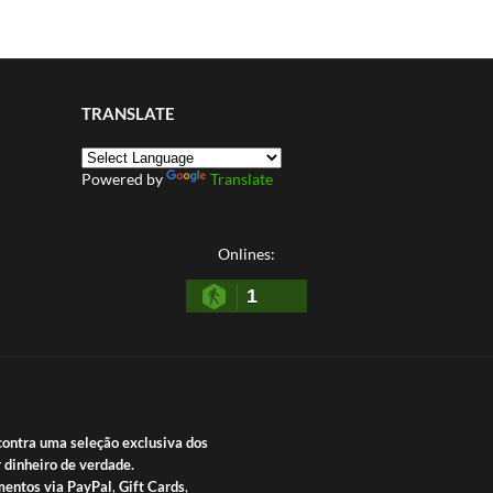
TRANSLATE
Powered by
Translate
Onlines:
1
contra uma seleção exclusiva dos
 dinheiro de verdade.
entos via PayPal
,
Gift Cards
,