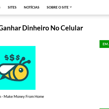
S
SITES
NOTÍCIAS
SOBRE O SITE
Ganhar Dinheiro No Celular
EM 
n - Make Money From Home