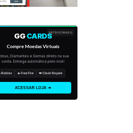
PATROCINADO
GG
CARDS
Compre Moedas Virtuais
obux, Diamantes e Gemas direto na sua
conta. Entrega automática pelo nick!
 Roblox
🔥 Free Fire
👑 Clash Royale
ACESSAR LOJA ➔