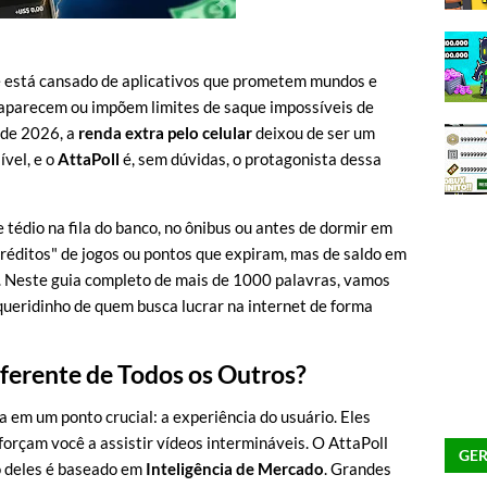
e está cansado de aplicativos que prometem mundos e
saparecem ou impõem limites de saque impossíveis de
l de 2026, a
renda extra pelo celular
deixou de ser um
ível, e o
AttaPoll
é, sem dúvidas, o protagonista dessa
tédio na fila do banco, no ônibus ou antes de dormir em
créditos" de jogos ou pontos que expiram, mas de saldo em
ta. Neste guia completo de mais de 1000 palavras, vamos
 queridinho de quem busca lucrar na internet de forma
iferente de Todos os Outros?
 em um ponto crucial: a experiência do usuário. Eles
forçam você a assistir vídeos intermináveis. O AttaPoll
GER
o deles é baseado em
Inteligência de Mercado
. Grandes