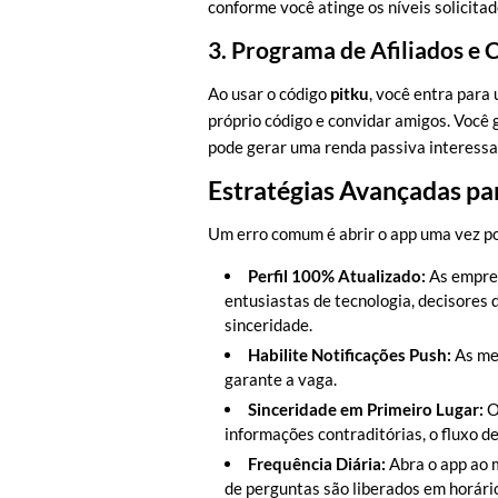
conforme você atinge os níveis solicitad
3. Programa de Afiliados e 
Ao usar o código
pitku
, você entra para
próprio código e convidar amigos. Você 
pode gerar uma renda passiva interessa
Estratégias Avançadas pa
Um erro comum é abrir o app uma vez por
Perfil 100% Atualizado:
As empres
entusiastas de tecnologia, decisores
sinceridade.
Habilite Notificações Push:
As me
garante a vaga.
Sinceridade em Primeiro Lugar:
O
informações contraditórias, o fluxo d
Frequência Diária:
Abra o app ao m
de perguntas são liberados em horári