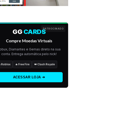
PATROCINADO
GG
CARDS
Compre Moedas Virtuais
obux, Diamantes e Gemas direto na sua
conta. Entrega automática pelo nick!
 Roblox
🔥 Free Fire
👑 Clash Royale
ACESSAR LOJA ➔