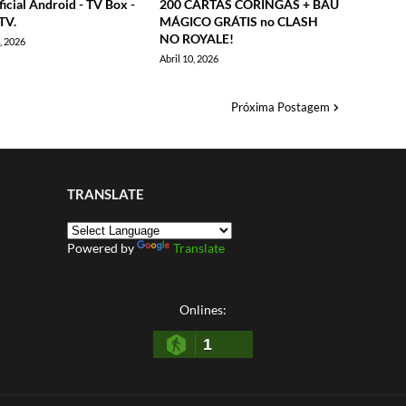
icial Android - TV Box -
200 CARTAS CORINGAS + BÁU
TV.
MÁGICO GRÁTIS no CLASH
NO ROYALE!
, 2026
Abril 10, 2026
Próxima Postagem
TRANSLATE
Powered by
Translate
Onlines:
1