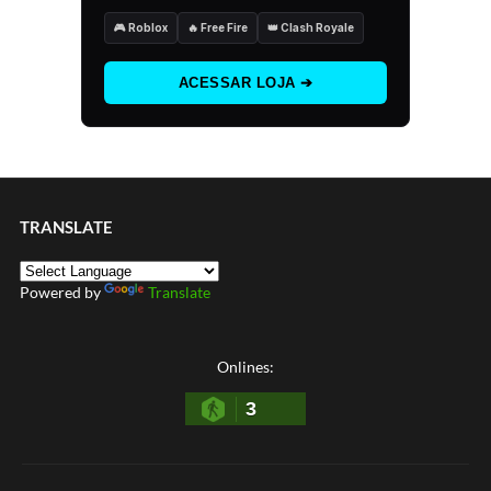
🎮 Roblox
🔥 Free Fire
👑 Clash Royale
ACESSAR LOJA ➔
TRANSLATE
Powered by
Translate
Onlines:
3