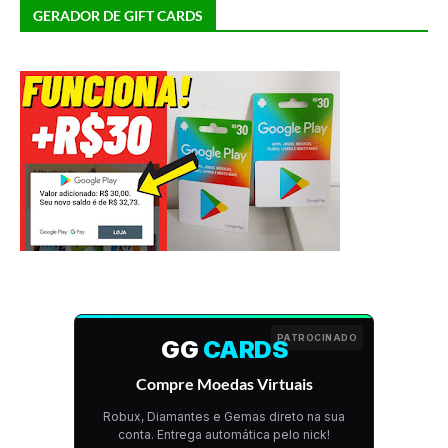
GERADOR DE GIFT CARDS
PATROCINADO
GG
CARDS
Compre Moedas Virtuais
Robux, Diamantes e Gemas direto na sua
conta. Entrega automática pelo nick!