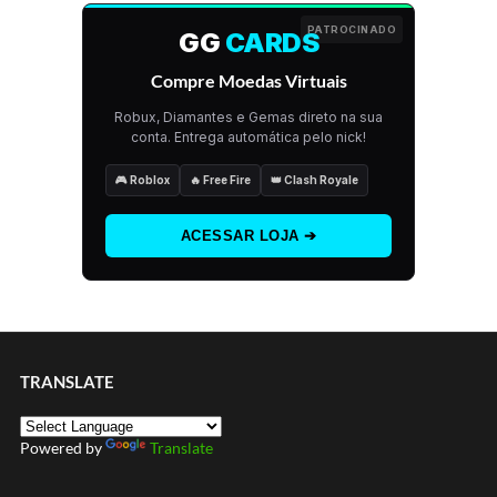
PATROCINADO
GG
CARDS
Compre Moedas Virtuais
Robux, Diamantes e Gemas direto na sua
conta. Entrega automática pelo nick!
🎮 Roblox
🔥 Free Fire
👑 Clash Royale
ACESSAR LOJA ➔
TRANSLATE
Powered by
Translate