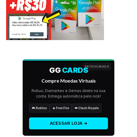
PATROCINADO
GG
CARDS
Compre Moedas Virtuais
Robux, Diamantes e Gemas direto na sua
conta. Entrega automática pelo nick!
🎮 Roblox
🔥 Free Fire
👑 Clash Royale
ACESSAR LOJA ➔