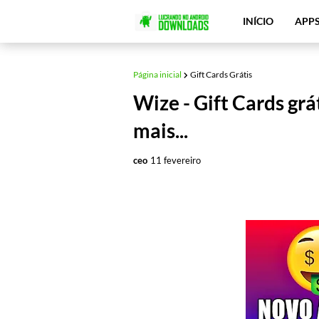
INÍCIO
APP
Página inicial
Gift Cards Grátis
Wize - Gift Cards grá
mais...
ceo
11 fevereiro