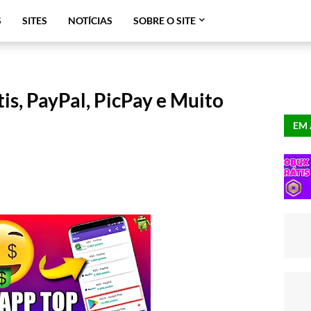
S
SITES
NOTÍCIAS
SOBRE O SITE
tis, PayPal, PicPay e Muito
EM 