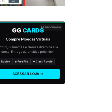
PATROCINADO
GG
CARDS
Compre Moedas Virtuais
obux, Diamantes e Gemas direto na sua
conta. Entrega automática pelo nick!
 Roblox
🔥 Free Fire
👑 Clash Royale
ACESSAR LOJA ➔