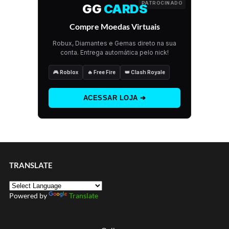
PATROCINADO
GG
CARDS
Compre Moedas Virtuais
Robux, Diamantes e Gemas direto na sua
conta. Entrega automática pelo nick!
🎮 Roblox
🔥 Free Fire
👑 Clash Royale
ACESSAR LOJA ➔
TRANSLATE
Powered by
Translate