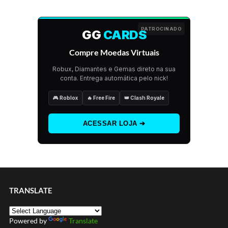
PATROCINADO
GG
CARDS
Compre Moedas Virtuais
Robux, Diamantes e Gemas direto na sua
conta. Entrega automática pelo nick!
🎮 Roblox
🔥 Free Fire
👑 Clash Royale
ACESSAR LOJA ➔
TRANSLATE
Powered by
Translate