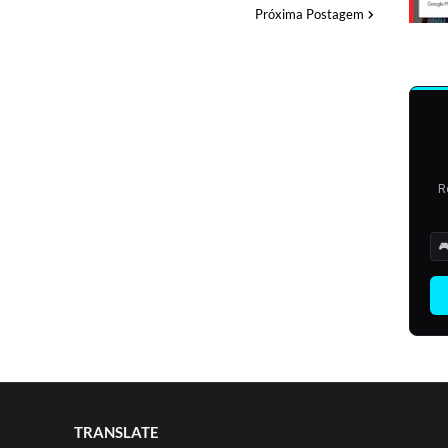
Próxima Postagem
R

TRANSLATE