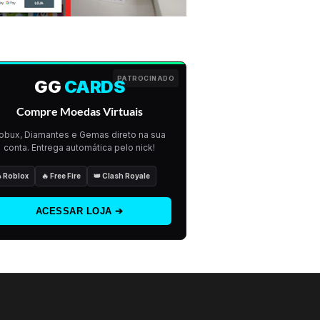
PATROCINADO
GG
CARDS
Compre Moedas Virtuais
obux, Diamantes e Gemas direto na sua
conta. Entrega automática pelo nick!
 Roblox
🔥 Free Fire
👑 Clash Royale
ACESSAR LOJA ➔