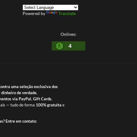
Powered by
Translate
Onlines:
4
contra uma seleção exclusiva dos
 dinheiro de verdade.
entos via PayPal
,
Gift Cards
,
ais — tudo de forma
100% gratuita
e
as? Entre em contato: