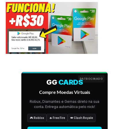
PATROCINADO
GG
CARDS
Compre Moedas Virtuais
Robux, Diamantes e Gemas direto na sua
conta. Entrega automática pelo nick!
🎮 Roblox
🔥 Free Fire
👑 Clash Royale