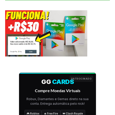
PATROCINADO
GG
CARDS
Compre Moedas Virtuais
Robux, Diamantes e Gemas direto na sua
conta. Entrega automática pelo nick!
🎮 Roblox
🔥 Free Fire
👑 Clash Royale