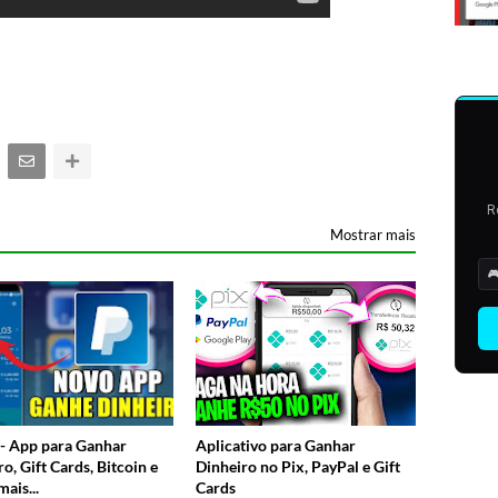
R
Mostrar mais

 - App para Ganhar
Aplicativo para Ganhar
o, Gift Cards, Bitcoin e
Dinheiro no Pix, PayPal e Gift
ais...
Cards