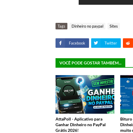
Tags
Dinheiro no paypal
Sites
Facebook
Twitter
VOCÊ PODE GOSTAR TAMBÉM...
AttaPoll - Aplicativo para
Bituro
Ganhar Dinheiro no PayPal
Dinheir
Grátis 2026!
muito m