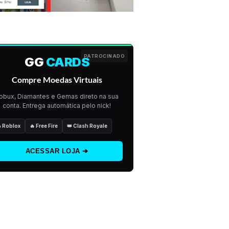
PATROCINADO
GG
CARDS
Compre Moedas Virtuais
obux, Diamantes e Gemas direto na sua
conta. Entrega automática pelo nick!
 Roblox
🔥 Free Fire
👑 Clash Royale
ACESSAR LOJA ➔